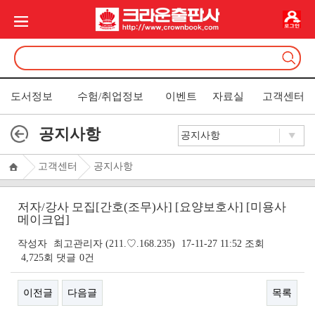
도서정보
수험/취업정보
이벤트
자료실
고객센터
공지사항
고객센터
공지사항
저자/강사 모집[간호(조무)사] [요양보호사] [미용사
메이크업]
작성자
최고관리자
(211.♡.168.235)
17-11-27 11:52
조회
4,725회
댓글
0건
이전글
다음글
목록