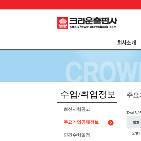
수업/취업정보
주요
최신시험공고
Total 5,
주요기업공채정보
번호
5794
연간수험일정