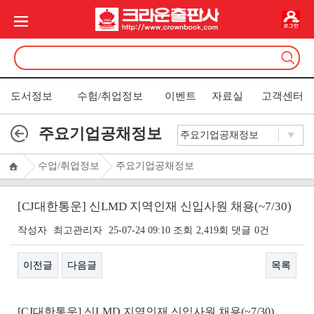
도서정보
수험/취업정보
이벤트
자료실
고객센터
주요기업공채정보
수업/취업정보
주요기업공채정보
[CJ대한통운] 신LMD 지역인재 신입사원 채용(~7/30)
작성자
최고관리자
25-07-24 09:10
조회
2,419회
댓글
0건
이전글
다음글
목록
본문
[CJ대한통운
] 신LMD 지역인재 신입사원 채용
(~7/30
)