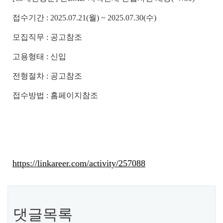
접
수기간 :
2025.07
.21
(월)
~
2025.07
.30(수
)
모집직무 : 공고참조
고용형태 : 신입
전
형절차 : 공고참조
접수방법 : 홈페이지참조
https://linkareer.com/activity/257088
댓글목록