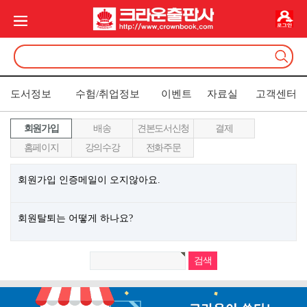
도서정보
수험/취업정보
이벤트
자료실
고객센터
회원가입
배송
견본도서신청
결제
홈페이지
강의수강
전화주문
회원가입 인증메일이 오지않아요. ​
회원탈퇴는 어떻게 하나요?