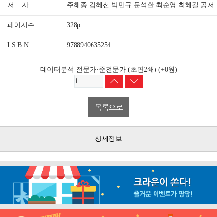
저 자
주해종 김혜선 박민규 문석환 최순영 최혜길 공저
페이지수
328p
I S B N
9788940635254
데이터분석 전문가·준전문가 (초판2쇄)
(+0원)
상세정보