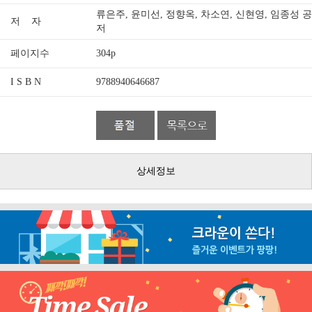
류은주, 윤미선, 정향옥, 차소연, 신현영, 임종성 공
저 자
저
페이지수
304p
I S B N
9788940646687
상세정보