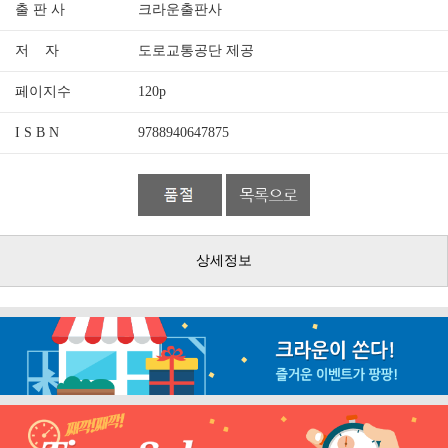
출 판 사
크라운출판사
저 자
도로교통공단 제공
페이지수
120p
I S B N
9788940647875
상세정보