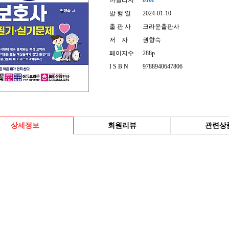
마일리지
810P
발 행 일
2024-01-10
출 판 사
크라운출판사
저 자
권향숙
페이지수
288p
I S B N
9788940647806
상세정보
회원리뷰
관련상