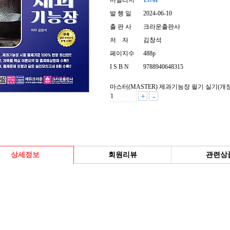
마일리지
1570P
발 행 일
2024-06-10
출 판 사
크라운출판사
저 자
김창석
페이지수
488p
I S B N
9788940648315
마스터(MASTER) 제과기능장 필기 실기(개정
+
-
상세정보
회원리뷰
관련상