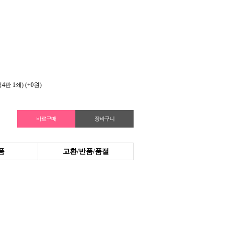
4판 1쇄)
(+0원)
품
교환/반품/품절