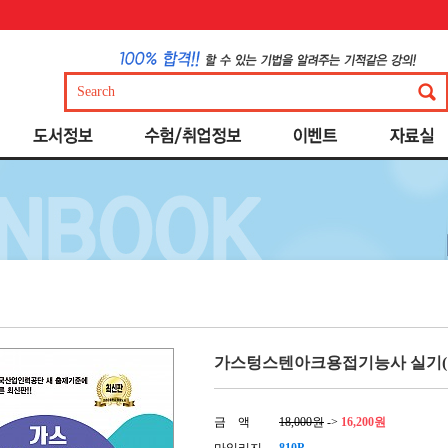
가스텅스텐아크용접기능사 실기(초
금 액
18,000원
->
16,200원