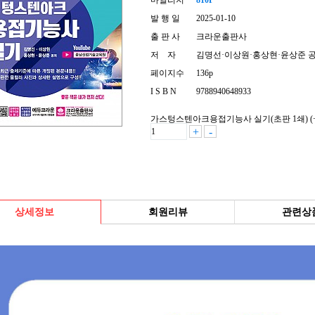
마일리지
810P
발 행 일
2025-01-10
출 판 사
크라운출판사
저 자
김명선·이상원·홍상현·윤상준 
페이지수
136p
I S B N
9788940648933
가스텅스텐아크용접기능사 실기(초판 1쇄)
(
+
-
상세정보
회원리뷰
관련상