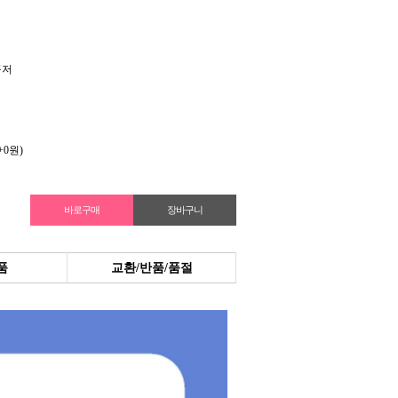
공저
+0원)
품
교환/반품/품절