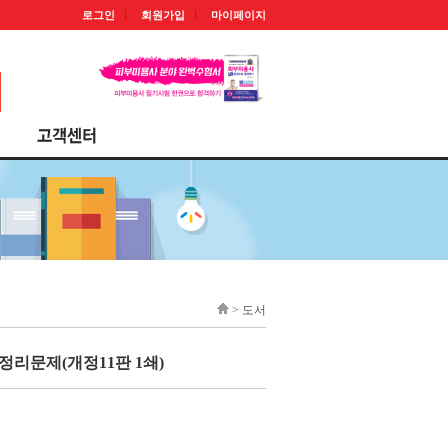
로그인
회원가입
마이페이지
> 도서
총정리문제(개정11판 1쇄)