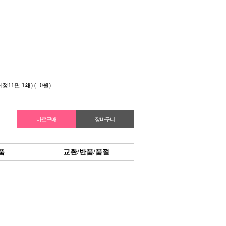
정11판 1쇄)
(+0원)
품
교환/반품/품절