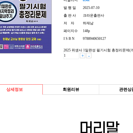
마일리지
850P
발 행 일
2025-07-10
출 판 사
크라운출판사
저 자
하재남
페이지수
148p
I S B N
9788940650127
2025 위생사 1일완성 필기시험 총정리문제(개
+
-
상세정보
회원리뷰
관련상