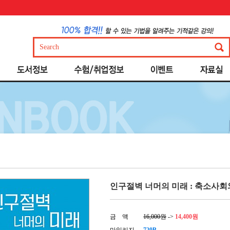
인구절벽 너머의 미래 : 축소사회와
금 액
16,000원
->
14,400원