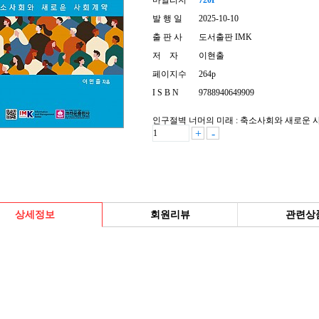
마일리지
720P
발 행 일
2025-10-10
출 판 사
도서출판 IMK
저 자
이현출
페이지수
264p
I S B N
9788940649909
인구절벽 너머의 미래 : 축소사회와 새로운 사
+
-
상세정보
회원리뷰
관련상