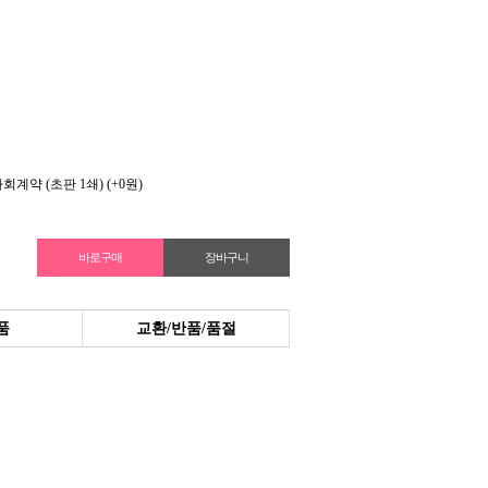
회계약 (초판 1쇄)
(+0원)
품
교환/반품/품절