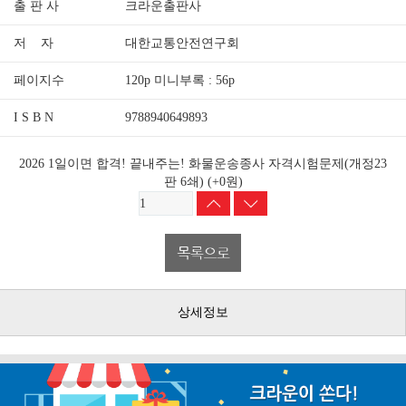
출 판 사
크라운출판사
저 자
대한교통안전연구회
페이지수
120p 미니부록 : 56p
I S B N
9788940649893
2026 1일이면 합격! 끝내주는! 화물운송종사 자격시험문제(개정23
판 6쇄)
(+0원)
상세정보