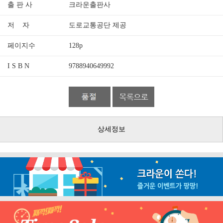
출 판 사
크라운출판사
저 자
도로교통공단 제공
페이지수
128p
I S B N
9788940649992
상세정보