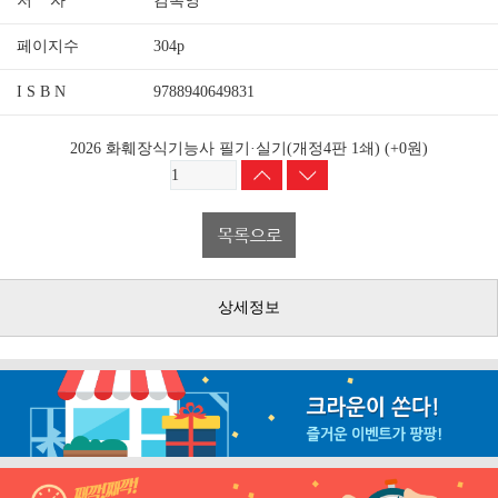
저 자
김록영
페이지수
304p
I S B N
9788940649831
2026 화훼장식기능사 필기·실기(개정4판 1쇄)
(+0원)
상세정보