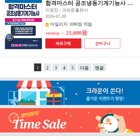
합격마스터 공조냉동기계기능사 필기+실기 완벽대비(초판 1쇄)
이영진 | 크라운출판사
2026-07-20
마일리지 1080점 적립
21,600원
->
24,000원
1
2
3
4
5
다음
맨끝