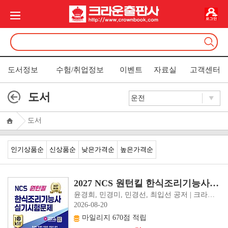
도서정보
수험/취업정보
이벤트
자료실
고객센터
도서
도서
인기상품순
신상품순
낮은가격순
높은가격순
2027 NCS 원턴킬 한식조리기능사 실기시험문제(개정3판 1쇄)
윤경희, 민경미, 민경선, 최입선 공저 | 크라운출판사
2026-08-20
마일리지 670점 적립